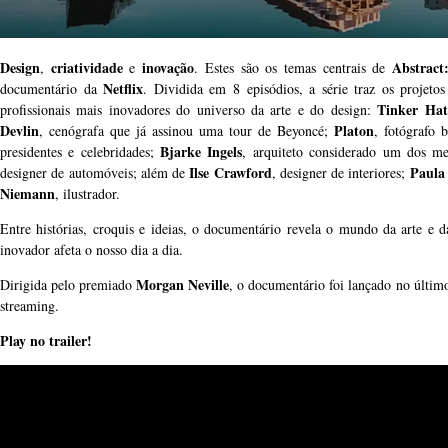
Design
criatividade
inovação
Abstract
,
e
. Estes são os temas centrais de
Netflix
documentário da
. Dividida em 8 episódios, a série traz os projetos
Tinker Hatf
profissionais mais inovadores do universo da arte e do design:
Devlin
Platon
, cenógrafa que já assinou uma tour de Beyoncé;
, fotógrafo 
Bjarke Ingels
presidentes e celebridades;
, arquiteto considerado um dos m
Ilse Crawford
Paula
designer de automóveis; além de
, designer de interiores;
Niemann
, ilustrador.
Entre histórias, croquis e ideias, o documentário revela o mundo da arte e 
inovador afeta o nosso dia a dia.
Morgan Neville
Dirigida pelo premiado
, o documentário foi lançado no último
streaming.
Play no trailer!