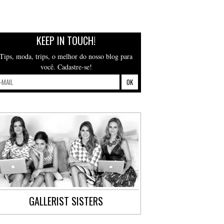
KEEP IN TOUCH!
Tips, moda, trips, o melhor do nosso blog para
você. Cadastre-se!
GALLERIST SISTERS