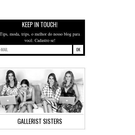
KEEP IN TOUCH!
Tips, moda, trips, o melhor do nosso blog para
você. Cadastre-se!
GALLERIST SISTERS