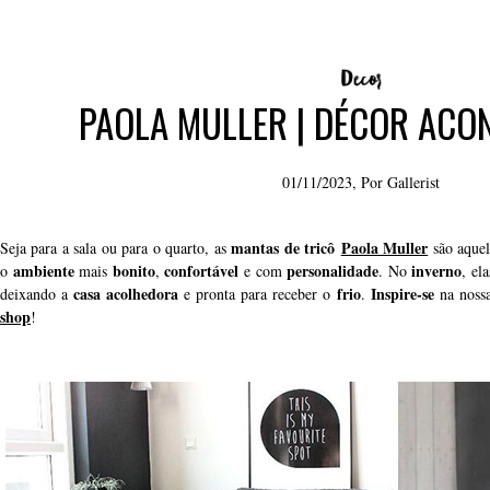
PAOLA MULLER | DÉCOR ACO
01/11/2023, Por
Gallerist
mantas de tricô
Paola Muller
Seja para a sala ou para o quarto, as
são aquel
ambiente
bonito
confortável
personalidade
inverno
o
mais
,
e com
. No
, el
casa acolhedora
frio
Inspire-se
deixando a
e pronta para receber o
.
na noss
shop
!