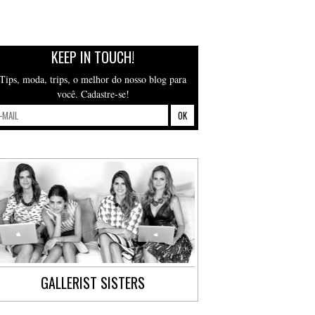
KEEP IN TOUCH!
Tips, moda, trips, o melhor do nosso blog para
você. Cadastre-se!
GALLERIST SISTERS