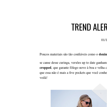
TREND ALER
01/
deni
Poucos materiais são tão confiáveis como o
se canse desse curinga, versões up to date ganha
cropped
, que garante fôlego novo à boa e velha c
que essa não é mais a five pockets que você conhe
voilà!