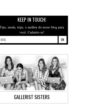
KEEP IN TOUCH!
Tips, moda, trips, o melhor do nosso blog para
você. Cadastre-se!
GALLERIST SISTERS