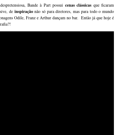
cenas clássicas
 despretensiosa, Bande à Part possui
que ficaram
inspiração
usive, de
não só para diretores, mas para todo o mundo
rsonagens Odile, Franz e Arthur dançam no bar. Então já que hoje é
rafia?!