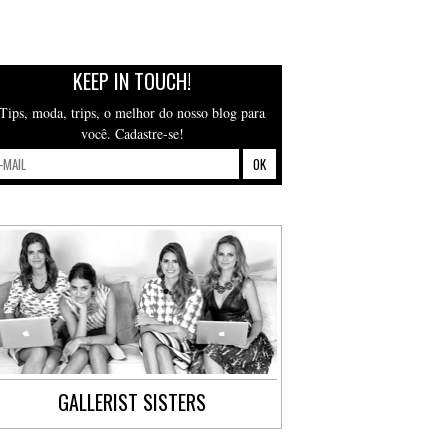
KEEP IN TOUCH!
Tips, moda, trips, o melhor do nosso blog para
você. Cadastre-se!
GALLERIST SISTERS