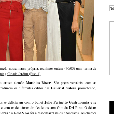
Visi
amed
,
nossa marca própria, reunimos ontem (30/03) uma turma de
ping Cidade Jardim (Piso 1)
.
Matthias Bitzer
do artista alemão
. São peças versáteis, com as
Gallerist Sisters
traduzem os diferentes estilos das
, prometendo,
Julio Perinetto Gastronomia
os se deliciaram com o buffet
e se
Dri Pino
e com os deliciosos drinks feitos com Gim da
. O décor
lores
Gold&Ko
e a
foi a responsável pelos chocolates. As clientes