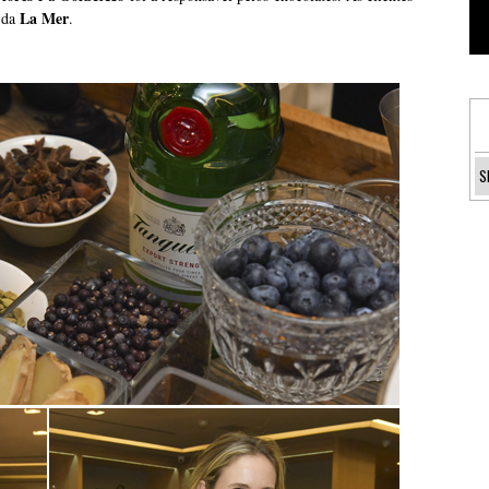
La Mer
 da
.