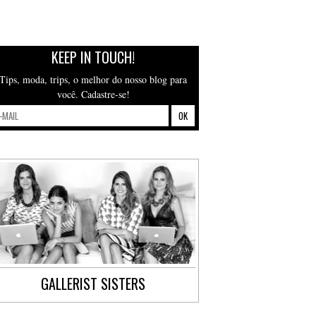
KEEP IN TOUCH!
Tips, moda, trips, o melhor do nosso blog para
você. Cadastre-se!
GALLERIST SISTERS