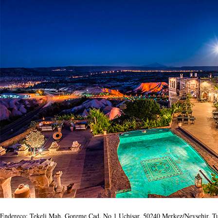
Endereço: Tekeli Mah. Goreme Cad. No 1 Uchisar, 50240 Merkez/Nevşehir, T