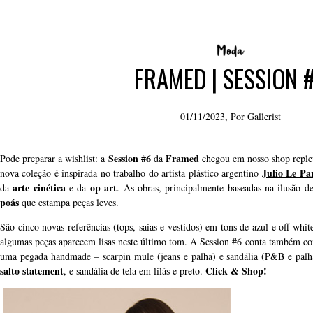
FRAMED | SESSION 
01/11/2023, Por
Gallerist
Session #6
Framed
Pode preparar a wishlist: a
da
chegou em nosso shop replet
Julio Le Pa
nova coleção é inspirada no trabalho do artista plástico argentino
arte cinética
op art
da
e da
. As obras, principalmente baseadas na ilusão de
poás
que estampa peças leves.
São cinco novas referências (tops, saias e vestidos) em tons de azul e off wh
algumas peças aparecem lisas neste último tom. A Session #6 conta também co
uma pegada handmade – scarpin mule (jeans e palha) e sandália (P&B e palha
salto statement
Click & Shop!
, e sandália de tela em lilás e preto.