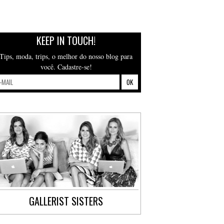
KEEP IN TOUCH!
Tips, moda, trips, o melhor do nosso blog para
você. Cadastre-se!
GALLERIST SISTERS