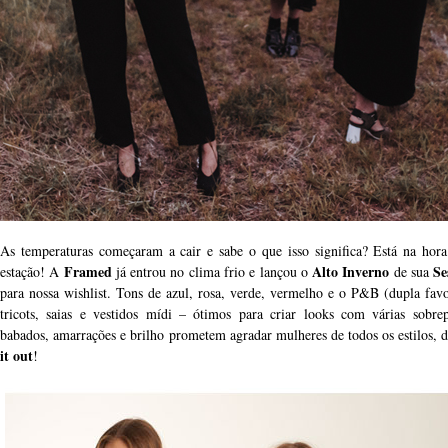
As temperaturas começaram a cair e sabe o que isso significa? Está na hor
Framed
Alto Inverno
Se
estação! A
já entrou no clima frio e lançou o
de sua
para nossa wishlist. Tons de azul, rosa, verde, vermelho e o P&B (dupla favor
tricots, saias e vestidos mídi – ótimos para criar looks com várias sobre
babados, amarrações e brilho prometem agradar mulheres de todos os estilos, d
it out
!