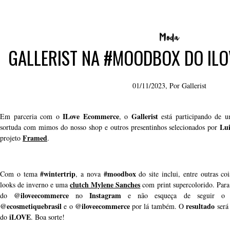
GALLERIST NA #MOODBOX DO IL
01/11/2023, Por
Gallerist
ILove Ecommerce
Gallerist
Em parceria com o
, o
está participando de u
Lui
sortuda com mimos do nosso shop e outros presentinhos selecionados por
Framed
projeto
.
#wintertrip
#moodbox
Com o tema
, a nova
do site inclui, entre outras c
clutch Mylene Sanches
looks de inverno e uma
com print supercolorido. Para 
@iloveecommerce
Instagram
do
no
e não esqueça de seguir 
@ecosmetiquebrasil
@iloveecommerce
resultado
e o
por lá também. O
será
iLOVE
do
. Boa sorte!