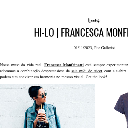
HI-LO | FRANCESCA MONF
01/11/2023, Por
Gallerist
Francesca Monfrinatti
Nossa muse da vida real,
está sempre experimentan
adoramos a combinação despretensiosa da
saia mídi de tricot
com a t-shirt 
podem sim conviver em harmonia no mesmo visual. Get the look!