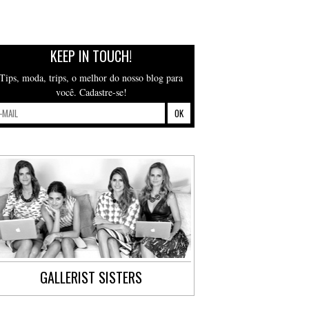
KEEP IN TOUCH!
Tips, moda, trips, o melhor do nosso blog para
você. Cadastre-se!
GALLERIST SISTERS