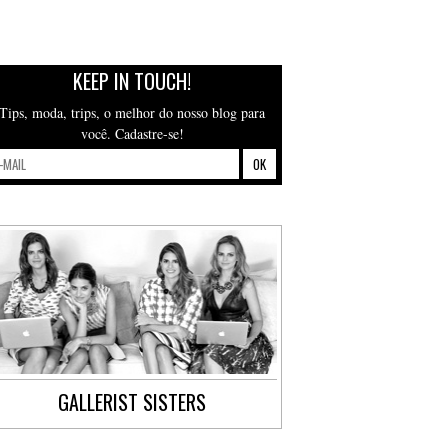
KEEP IN TOUCH!
Tips, moda, trips, o melhor do nosso blog para
você. Cadastre-se!
GALLERIST SISTERS