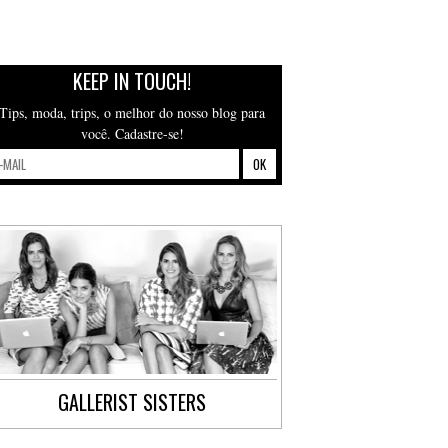
KEEP IN TOUCH!
Tips, moda, trips, o melhor do nosso blog para
você. Cadastre-se!
GALLERIST SISTERS