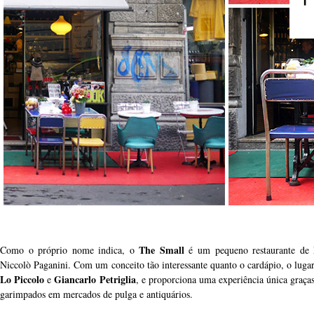
The Small
Como o próprio nome indica, o
é um pequeno restaurante de 
Niccolò Paganini. Com um conceito tão interessante quanto o cardápio, o lug
Lo Piccolo
Giancarlo Petriglia
e
, e proporciona uma experiência única graças
garimpados em mercados de pulga e antiquários.