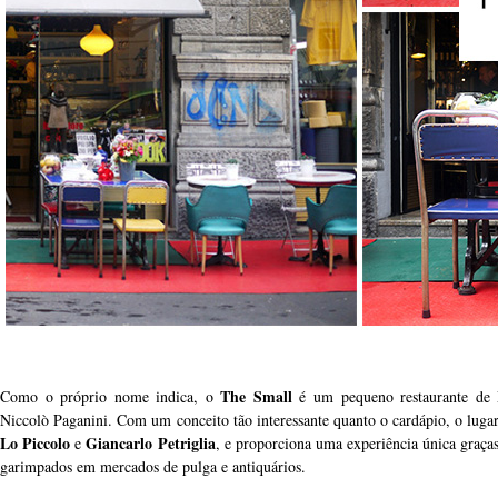
The Small
Como o próprio nome indica, o
é um pequeno restaurante de 
Niccolò Paganini. Com um conceito tão interessante quanto o cardápio, o lug
Lo Piccolo
Giancarlo Petriglia
e
, e proporciona uma experiência única graças
garimpados em mercados de pulga e antiquários.