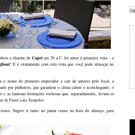
Visi
Capri
obriu o charme de
em 29 a.C. foi amor à primeira vista – e
glioni
? E é exatamente com esta vista que você pode almoçar no
va o nome do primeiro imperador a cair de amores pelo local, a
deado por pinheiros, que garantem o clima calmo e aconchegante, o
no e as famosas formações rochosas que, separadamente, levam os
ne di Fuori (
aka
Scopolo).
ciosos. Sugiro ir tanto no jantar como na hora do almoço, para