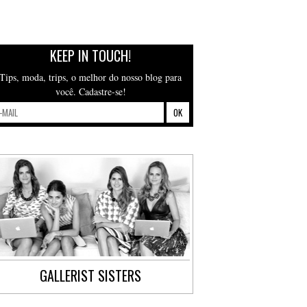
KEEP IN TOUCH!
Tips, moda, trips, o melhor do nosso blog para
você. Cadastre-se!
GALLERIST SISTERS