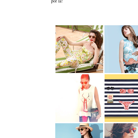
por lá!