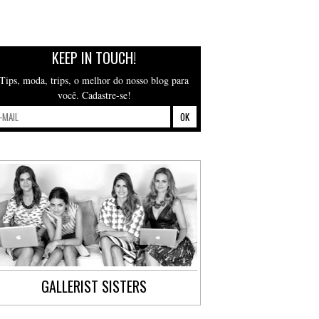
KEEP IN TOUCH!
Tips, moda, trips, o melhor do nosso blog para
você. Cadastre-se!
GALLERIST SISTERS