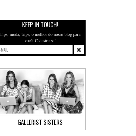
KEEP IN TOUCH!
Tips, moda, trips, o melhor do nosso blog para
você. Cadastre-se!
GALLERIST SISTERS