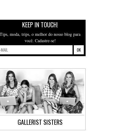
KEEP IN TOUCH!
Tips, moda, trips, o melhor do nosso blog para
você. Cadastre-se!
GALLERIST SISTERS