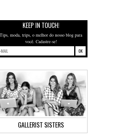
KEEP IN TOUCH!
Tips, moda, trips, o melhor do nosso blog para
você. Cadastre-se!
GALLERIST SISTERS