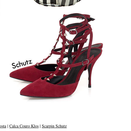
osta
|
Calca Couro Klos
|
Scarpin Schutz