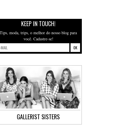
KEEP IN TOUCH!
Tips, moda, trips, o melhor do nosso blog para
você. Cadastre-se!
GALLERIST SISTERS