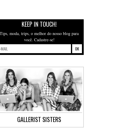
KEEP IN TOUCH!
Tips, moda, trips, o melhor do nosso blog para
você. Cadastre-se!
GALLERIST SISTERS