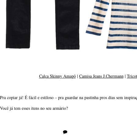
Calça Skinny Amapô
|
Camisa Jeans J.Chermann
|
Trico
Pra copiar já! É fácil e estiloso – pra guardar na pastinha pros dias sem inspira
Você já tem esses itens no seu armário?