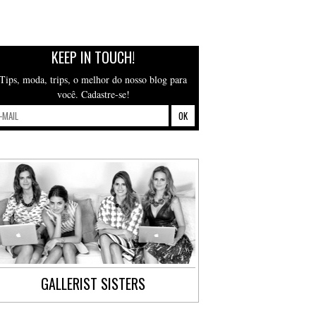
KEEP IN TOUCH!
Tips, moda, trips, o melhor do nosso blog para
você. Cadastre-se!
GALLERIST SISTERS