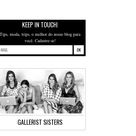
KEEP IN TOUCH!
Tips, moda, trips, o melhor do nosso blog para
você. Cadastre-se!
GALLERIST SISTERS