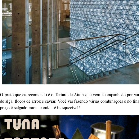
O prato que eu recomendo é o Tartare de Atum que vem acompanhado por was
de alga, flocos de arroz e caviar. Você vai fazendo várias combinações e no fin
preço é salgado mas a comida é inesquecível!